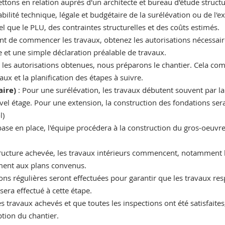
tons en relation auprès d'un architecte et bureau d'étude structu
bilité technique, légale et budgétaire de la surélévation ou de l'e
el que le PLU, des contraintes structurelles et des coûts estimés.
nt de commencer les travaux, obtenez les autorisations nécessaire
e et une simple déclaration préalable de travaux.
s les autorisations obtenues, nous préparons le chantier. Cela co
aux et la planification des étapes à suivre.
aire)
: Pour une surélévation, les travaux débutent souvent par la
vel étage. Pour une extension, la construction des fondations sera
l)
 base en place, l'équipe procédera à la construction du gros-oeuvre 
tructure achevée, les travaux intérieurs commencent, notamment l'él
ément aux plans convenus.
ons régulières seront effectuées pour garantir que les travaux res
sera effectué à cette étape.
es travaux achevés et que toutes les inspections ont été satisfaites,
tion du chantier.