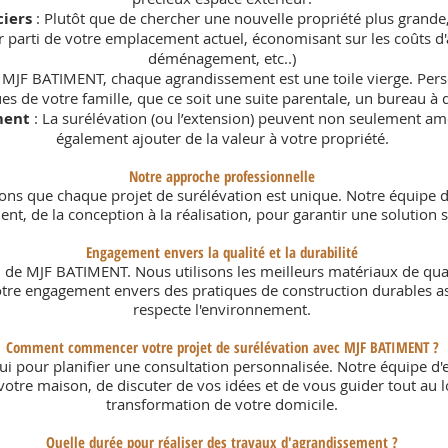
ciers
: Plutôt que de chercher une nouvelle propriété plus grande,
r parti de votre emplacement actuel, économisant sur les coûts d'a
déménagement, etc..)
c
MJF BATIMENT
, chaque agrandissement est une toile vierge. Per
s de votre famille, que ce soit une suite parentale, un bureau à d
ment
: La surélévation (ou l’extension) peuvent non seulement amé
également ajouter de la valeur à votre propriété.
Notre approche professionnelle
ns que chaque projet de surélévation est unique. Notre équipe d'
ient, de la conception à la réalisation, pour garantir une solution
Engagement envers la qualité et la durabilité
N de MJF BATIMENT. Nous utilisons les meilleurs matériaux de qualit
otre engagement envers des pratiques de construction durables a
respecte l'environnement.
Comment commencer votre projet de surélévation avec
MJF BATIMENT
?
i pour planifier une consultation personnalisée. Notre équipe d'e
 votre maison, de discuter de vos idées et de vous guider tout au
transformation de votre domicile.
Quelle durée pour réaliser des travaux d'agrandissement ?