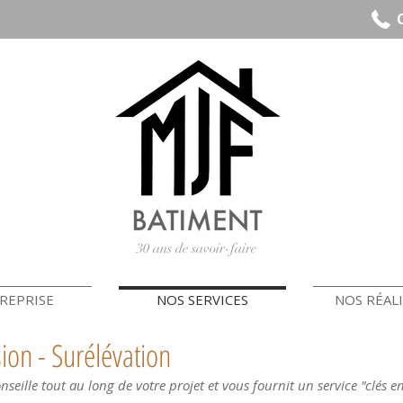
30 ans de savoir-faire
REPRISE
NOS SERVICES
NOS RÉAL
ion - Surélévation
nseille tout au long de votre projet et vous fournit un service "clés 