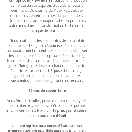
l'entreprise
MJF BATIMENT
réalise la rénovation
complète de vos espaces d'eau dans toute la
commune. Du charme du Vieux Puteaux aux
résidences contemporaines du quartier de La
Défense, nous accompagnons les propriétaires
putéoliens dans la transformation technique et
esthétique de leur habitat.
Nous maîtrisons les spécificités de l'habitat de
Puteaux, qu'il s'agisse d'optimiser l'espace dans
un appartement de centre-ville ou de moderniser
les installations d'une copropriété de standing.
Notre expertise tous corps d'état nous permet de
gérer l'intégralité de votre chantier : plomberie,
électricité aux normes NF, pose de carrelage
grand format et installation de sanitaires
suspendus, le tout sous garantie décennale.
30 ans de savoir-faire
Vous être particulier, propriétaire bailleur, syndic
ou architecte,​​ vous pouvez être assuré que nos
travaux seront réalisés avec
le plus grand soin
et
dans ​​
le souci du détail
.
Une
entreprise tous corps d'état
avec
ses
propres
ouvriers
qualifiés
pour vos travaux de