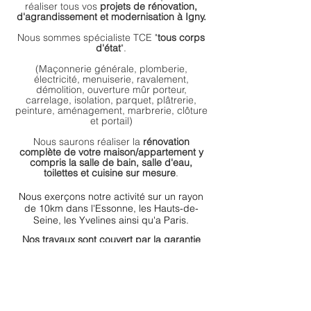
réaliser tous vos
projets de rénovation,
d'agrandissement et modernisation à Igny.
Nous sommes spécialiste TCE "
tous corps
d'état
".
(Maçonnerie générale, plomberie,
électricité, menuiserie, ravalement,
démolition, ouverture mûr porteur,
carrelage, isolation, parquet, plâtrerie,
peinture, aménagement, marbrerie,
clôture
et portail
)
Nous saurons réaliser la
rénovation
complète de votre maison/appartement y
compris la
salle de bain
, salle d'eau,
toilettes et cuisine sur mesure
.
Nous exerçons notre activité sur un rayon
de 10km dans l'Essonne, les Hauts-de-
Seine, les Yvelines
ainsi
qu'a Paris.
Nos travaux sont couvert par la garantie
décennale
N'hésitez pas à nous contacter pour
effectuer une demande de devis