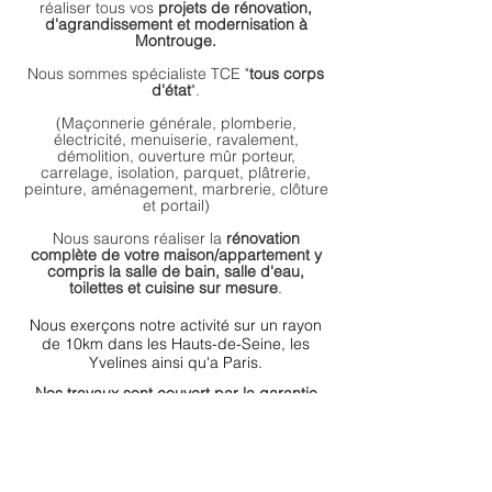
réaliser tous vos
projets de rénovation,
d'agrandissement et modernisation à
Montrouge.
Nous sommes spécialiste TCE "
tous corps
d'état
".
(Maçonnerie générale, plomberie,
électricité, menuiserie, ravalement,
démolition, ouverture mûr porteur,
carrelage, isolation, parquet, plâtrerie,
peinture, aménagement, marbrerie,
clôture
et portail
)
Nous saurons réaliser la
rénovation
complète de votre maison/appartement y
compris la salle de bain, salle d'eau,
toilettes et cuisine sur mesure
.
Nous exerçons notre activité sur un rayon
de 10km dans les Hauts-de-Seine, les
Yvelines
ainsi
qu'a Paris.
Nos travaux sont couvert par la garantie
décennale
N'hésitez pas à nous contacter pour
effectuer une demande de devis