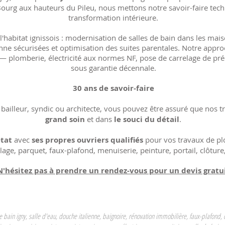
ourg aux hauteurs du Pileu, nous mettons notre savoir-faire tech
transformation intérieure.
 l'habitat ignissois : modernisation de salles de bain dans les ma
enne sécurisées et optimisation des suites parentales. Notre appr
r — plomberie, électricité aux normes NF, pose de carrelage de préc
sous garantie décennale.
30 ans de savoir-faire
e bailleur, syndic ou architecte,​​ vous pouvez être assuré que nos 
grand soin
et dans ​​
le souci du détail
.
état
avec
ses prop
res
ouvriers
qualifiés
pour vos
travaux de pl
lage, parquet, faux-plafond, menuiserie,
peinture, portail, clôture
N'hésitez pas à prendre un rendez-vous pour un devis gratu
e bain igny
, salle d'eau, douche italienne, baignoire, rénovation immobilière, faux-plafond,