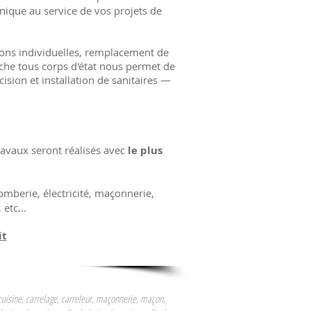
nique au service de vos projets de
isons individuelles, remplacement de
oche tous corps d'état nous permet de
ision et installation de sanitaires —
travaux seront réalisés avec
le plus
omberie, électricité,
maçonnerie,
, etc
...
it
 cuisine, carrelage, carreleur, maçonnerie, maçon,